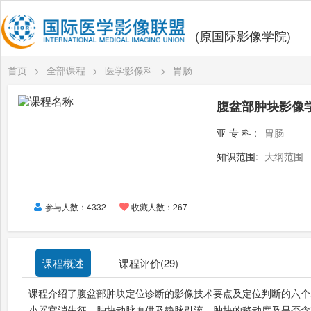
(原国际影像学院)
首页
>
全部课程
>
医学影像科
>
胃肠
腹盆部肿块影像
亚专科:
胃肠
知识范围:
大纲范围
参与人数：4332
收藏人数：267
课程概述
课程评价(
29
)
课程介绍了腹盆部肿块定位诊断的影像技术要点及定位判断的六个
小器官消失征、肿块动脉血供及静脉引流、肿块的移动度及是否含