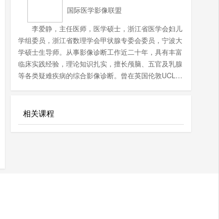
国际医学影像联盟
李爱静，主任医师，医学硕士，浙江省医学会妇儿
学组委员，浙江省数理学会甲状腺专委会委员，宁波大
学硕士生导师。从事影像诊断工作近二十年，具有丰富
临床实践经验，理论知识扎实，擅长颅脑、五官及乳腺
等各类疑难疾病的综合影像诊断。曾在英国伦敦UCL大
学、浙江大学附属第二医院、上海市肿瘤医院等进修学
习。主持和参与厅局级课题两项，院级课题两项。在国
内外核心期刊发表论文多篇，其中SCI收录4篇，中华级
相关课程
杂志1篇，省一级杂志1篇。参与编写《影像科住院医师
规范化培训必读》，参与翻译《肌肉骨骼影像学》。