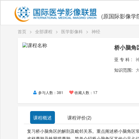
(原国际影像学
首页
>
全部课程
>
医学影像科
>
神经
桥小脑角
亚专科:
知识范围:
参与人数：381
收藏人数：17
课程概述
课程评价(
2
)
复习桥小脑角区的解剖及毗邻关系。重点阐述桥小脑角区
皮样囊肿及蛛网膜囊肿。简单介绍桥小脑角区其他少见占