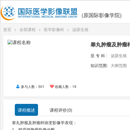
(原国际影像学院)
首页
>
全部课程
>
医学影像科
>
泌尿生殖
睾丸肿瘤及肿瘤
亚专科:
泌尿生殖
知识范围:
大纲范围
参与人数：501
收藏人数：19
课程概述
课程评价(
0
)
睾丸肿瘤及肿瘤样病变影像学表现：
1、
精原细胞瘤影像诊断