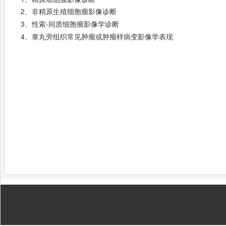
2、
非精原生殖细胞瘤影像诊断
3
、
性索
-
间质细胞瘤影像学诊断
4、
睾丸旁组织常见肿瘤或肿瘤样病变影像学表现