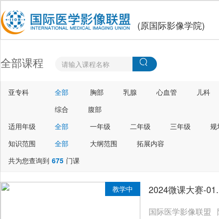
(原国际影像学院)
全部课程
亚专科
全部
胸部
乳腺
心血管
儿科
综合
腹部
适用年级
全部
一年级
二年级
三年级
规
知识范围
全部
大纲范围
拓展内容
共为您查询到
675
门课
2024微课大赛-0
教学中
国际医学影像联盟 