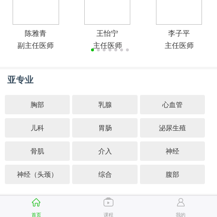
陈雅青
王怡宁
李子平
副主任医师
主任医师
主任医师
亚专业
胸部
乳腺
心血管
儿科
胃肠
泌尿生殖
骨肌
介入
神经
神经（头颈）
综合
腹部
首页
课程
我的