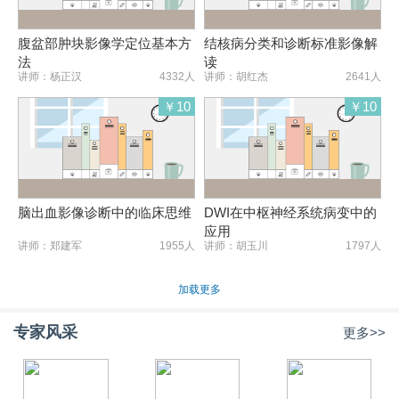
腹盆部肿块影像学定位基本方
结核病分类和诊断标准影像解
法
读
讲师：杨正汉
4332人
讲师：胡红杰
2641人
￥10
￥10
脑出血影像诊断中的临床思维
DWI在中枢神经系统病变中的
应用
讲师：郑建军
1955人
讲师：胡玉川
1797人
加载更多
专家风采
更多>>