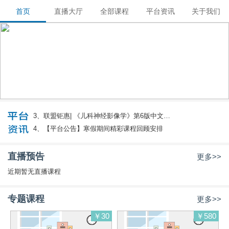
首页
直播大厅
全部课程
平台资讯
关于我们
国际医学影像联盟
多中心联合影像教育,我们向更高目标进军！
1、【平台公告】2023暑假期间精彩课程回顾安
自愿 / 共建 / 分享 / 创新
排
2、【操作指南】课程录制指南2021版
3、联盟钜惠| 《儿科神经影像学》第6版中文版
（战跃福、赵鑫、干芸根主译）
4、【平台公告】寒假期间精彩课程回顾安排
5、【平台公告】2022暑期精彩课程回顾安排
直播预告
更多>>
近期暂无直播课程
专题课程
更多>>
￥30
￥580