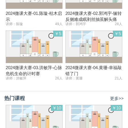
2024微课大赛-01.陈璇-枯木启
2024微课大赛-02.郭鸿宇-辗转
示
反侧难成眠剥丝抽茧解头痛
讲师：陈璇
49人
讲师：郭鸿宇
28人
￥5
￥5
2024微课大赛-03.洪敏萍-心脉
2024微课大赛-04.黄珊-幸福敲
危机生命的计时赛
错了门
讲师：洪敏萍
26人
讲师：黄珊
21人
热门课程
更多>>
￥10
￥10