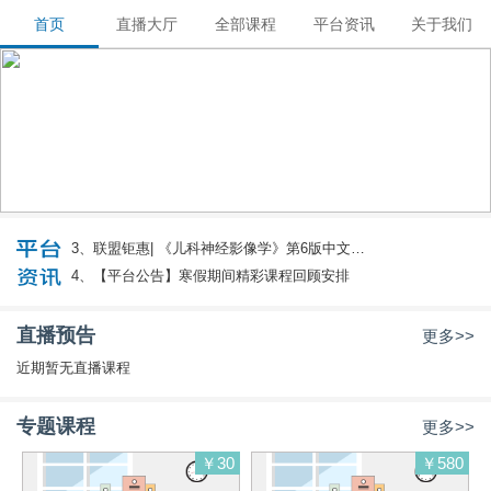
首页
直播大厅
全部课程
平台资讯
关于我们
国际医学影像联盟
多中心联合影像教育,我们向更高目标进军！
自愿 / 共建 / 分享 / 创新
1、【平台公告】2023暑假期间精彩课程回顾安
排
2、【操作指南】课程录制指南2021版
3、联盟钜惠| 《儿科神经影像学》第6版中文版
（战跃福、赵鑫、干芸根主译）
4、【平台公告】寒假期间精彩课程回顾安排
5、【平台公告】2022暑期精彩课程回顾安排
直播预告
更多>>
近期暂无直播课程
专题课程
更多>>
￥30
￥580