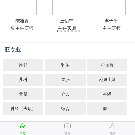
陈雅青
王怡宁
李子平
副主任医师
主任医师
主任医师
亚专业
胸部
乳腺
心血管
儿科
胃肠
泌尿生殖
骨肌
介入
神经
神经（头颈）
综合
腹部
首页
课程
我的