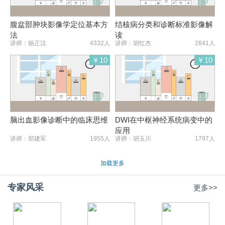
腹盆部肿块影像学定位基本方
结核病分类和诊断标准影像解
法
读
讲师：杨正汉
4332人
讲师：胡红杰
2641人
￥10
￥10
脑出血影像诊断中的临床思维
DWI在中枢神经系统病变中的
应用
讲师：郑建军
1955人
讲师：胡玉川
1797人
加载更多
专家风采
更多>>