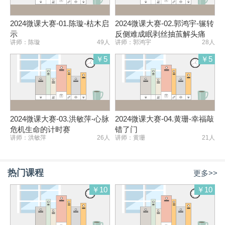
2024微课大赛-01.陈璇-枯木启
2024微课大赛-02.郭鸿宇-辗转
示
反侧难成眠剥丝抽茧解头痛
讲师：陈璇
49人
讲师：郭鸿宇
28人
￥5
￥5
2024微课大赛-03.洪敏萍-心脉
2024微课大赛-04.黄珊-幸福敲
危机生命的计时赛
错了门
讲师：洪敏萍
26人
讲师：黄珊
21人
热门课程
更多>>
￥10
￥10