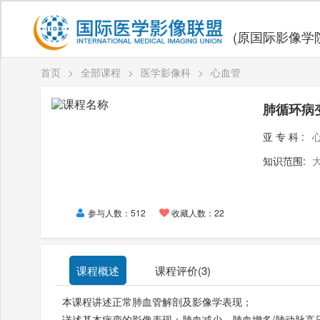
(原国际影像学
首页
>
全部课程
>
医学影像科
>
心血管
肺循环病
亚专科:
知识范围:
参与人数：512
收藏人数：22
课程概述
课程评价(
3
)
本课程讲述正常肺血管解剖及影像学表现；
详述基本病变的影像表现：肺血减少，肺血增多
/
肺动脉高