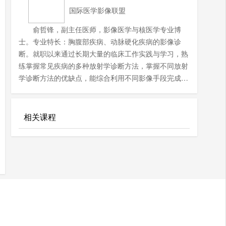
国际医学影像联盟
俞哲锋，副主任医师，影像医学与核医学专业博
士。专业特长：胸腹部疾病、动脉硬化疾病的影像诊
断。就职以来通过长期大量的临床工作实践与学习，熟
练掌握常见疾病的多种放射学诊断方法，掌握不同放射
学诊断方法的优缺点，能综合利用不同影像手段完成诊
断工作，擅长胸腹部多个系统疾病、大血管疾病的影像
诊断。在国内外专业期刊发表文章多篇,并参与《格埃
氏放射诊断学(第6 版)》中文版、《肝移植》第2版等多
相关课程
部著作的影像学部分编辑工作