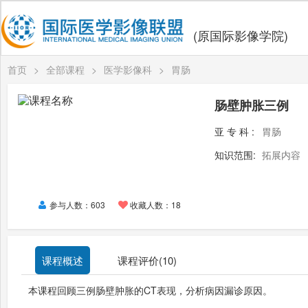
(原国际影像学院)
首页
>
全部课程
>
医学影像科
>
胃肠
肠壁肿胀三例
亚专科:
胃肠
知识范围:
拓展内容
参与人数：603
收藏人数：18
课程概述
课程评价(
10
)
本课程回顾三例肠壁肿胀的
CT
表现，分析病因漏诊原因。