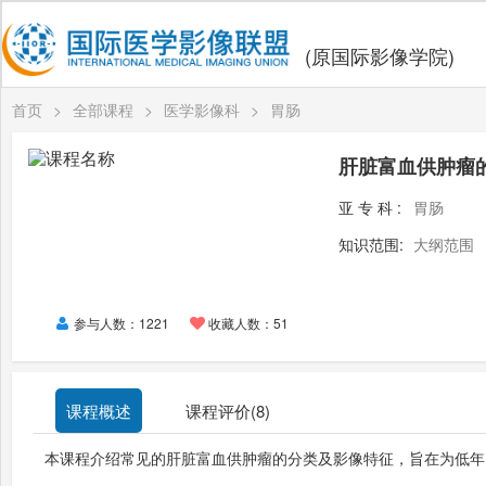
(原国际影像学院)
首页
>
全部课程
>
医学影像科
>
胃肠
肝脏富血供肿瘤
亚专科:
胃肠
知识范围:
大纲范围
参与人数：1221
收藏人数：51
课程概述
课程评价(
8
)
本课程介绍常见的肝脏富血供肿瘤的分类及影像特征，旨在为低年